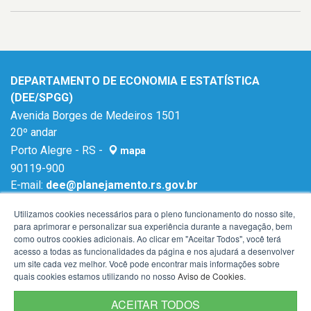
DEPARTAMENTO DE ECONOMIA E ESTATÍSTICA
(DEE/SPGG)
Avenida Borges de Medeiros 1501
20º andar
Porto Alegre - RS -
mapa
90119-900
E-mail:
dee@planejamento.rs.gov.br
Fone:
(51) 3288-1196
Utilizamos cookies necessários para o pleno funcionamento do nosso site,
para aprimorar e personalizar sua experiência durante a navegação, bem
como outros cookies adicionais. Ao clicar em "Aceitar Todos", você terá
acesso a todas as funcionalidades da página e nos ajudará a desenvolver
um site cada vez melhor. Você pode encontrar mais informações sobre
quais cookies estamos utilizando no nosso
Aviso de Cookies
.
ACEITAR TODOS