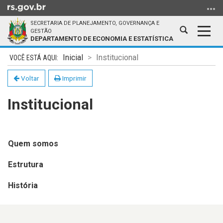
Ir
para
SECRETARIA DE PLANEJAMENTO, GOVERNANÇA E
o
Abrir
Alter
GESTÃO
DEPARTAMENTO DE ECONOMIA E ESTATÍSTICA
conteúdo
a
a
Ir
Início
busca
nave
Inicial
Institucional
para
do
o
conteúdo
Voltar
Imprimir
menu
Institucional
Ir
para
a
busca
Quem somos
Estrutura
História