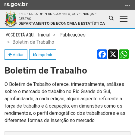
Ir
para
SECRETARIA DE PLANEJAMENTO, GOVERNANÇA E
o
Abrir
Alter
GESTÃO
DEPARTAMENTO DE ECONOMIA E ESTATÍSTICA
conteúdo
a
a
Ir
Início
busca
nave
Inicial
Publicações
para
do
Boletim de Trabalho
o
conteúdo
Facebook
X
Wh
menu
Voltar
Imprimir
Ir
Boletim de Trabalho
para
a
busca
O Boletim de Trabalho oferece, trimestralmente, análises
sobre o mercado de trabalho no Rio Grande do Sul,
aprofundando, a cada edição, algum aspecto referente à
força de trabalho e à ocupação, em dimensões como os
rendimentos, o perfil demográfico dos trabalhadores e as
diferentes formas de inserção no mercado.