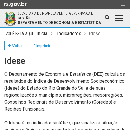
Ir
para
SECRETARIA DE PLANEJAMENTO, GOVERNANÇA E
o
Abrir
Alter
GESTÃO
DEPARTAMENTO DE ECONOMIA E ESTATÍSTICA
conteúdo
a
a
Ir
Início
busca
nave
Inicial
Indicadores
Idese
para
do
o
conteúdo
Voltar
Imprimir
menu
Idese
Ir
para
a
O Departamento de Economia e Estatística (DEE) calcula os
busca
resultados do Índice de Desenvolvimento Socioeconômico
(Idese) do Estado do Rio Grande do Sul e de suas
regionalizações: municípios, microrregiões, mesorregiões,
Conselhos Regionais de Desenvolvimento (Coredes) e
Regiões Funcionais.
O Idese é um indicador sintético, que sinaliza a situação
socioeconômica dessas unidades territoriais, considerando